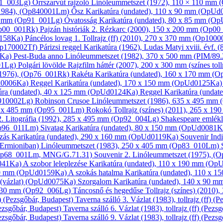
91_003Lg)
Orrszarvút rajzoló
Linóleum­metszet
(1972), 110 × 110 mm
1984), (Op840001Lm)
Ősz
Karikatúra
(undated), 110 x 90 mm (OpU
20 mm (Op91_001Lg)
Óvatosság
Karikatúra
(undated), 80 x 85 mm (O
Op00_001Rk)
Pajzán históriák 2.
Rézkarc
(2000), 150 x 200 mm (Op0
0158Ka)
Páncélos lovag 1.
Tollrajz (ff)
(2010), 270 x 370 mm (Op1000
Op170002Tf)
Párizsi reggel
Karikatúra
(1962), Ludas Matyi xviii. évf. 
1Ka)
Pest-Buda anno
Linóleum­metszet
(1982), 370 x 500 mm (PIM/89.
01Lg)
Polgári lövölde
Rajzfilm háttér
(2007), 200 x 300 mm (színes toll
1976), (Op76_001Rk)
Rakéta
Karikatúra
(undated), 160 x 170 mm (
Ud0006Ka)
Reggel
Karikatúra
(undated), 170 x 150 mm (OpUd0125Ka
úra
(undated), 40 x 125 mm (OpUd0124Ka)
Reggel
Karikatúra
(undat
p910002Lg)
Robinson Crusoe
Linóleum­metszet
(1986), 635 x 495 mm
5 x 485 mm (Op95_001Lm)
Rokokó
Tollrajz (színes)
(2011), 265 x 19
2.
Litográfia
(1992), 285 x 495 mm (Op92_004Lg)
Shakespeare emlék
Op96_011Lm)
Sivatag
Karikatúra
(undated), 80 x 150 mm (OpUd0081K
zás
Karikatúra
(undated), 290 x 160 mm (OpUd0119Ka)
Souvenir Ind
 Ermioniban)
Linóleum­metszet
(1983), 250 x 405 mm (Op83_010Lm)
(Op68_001Lm, MNG/G.71.31)
Souvenir 2.
Linóleum­metszet
(1975), (
0041Ka)
A szobor leleplezése
Karikatúra
(undated), 110 x 190 mm (O
130 mm (OpUd0159Ka)
A szokás hatalma
Karikatúra
(undated), 110 x 
 (vázlat) (OpUd0075Ka)
Szorgalom
Karikatúra
(undated), 140 x 90 
 430 mm (Op92_006Lg)
Táncosnő és hegedűse
Tollrajz (színes)
(2010),
ff) (Pezsgőbár, Budapest)
Taverna szálló 3.
Vázlat
(1983), tollrajz (ff) (
(Pezsgőbár, Budapest)
Taverna szálló 6.
Vázlat
(1983), tollrajz (ff) (Pez
(Pezsgőbár, Budapest)
Taverna szálló 9.
Vázlat
(1983), tollrajz (ff) (Pez