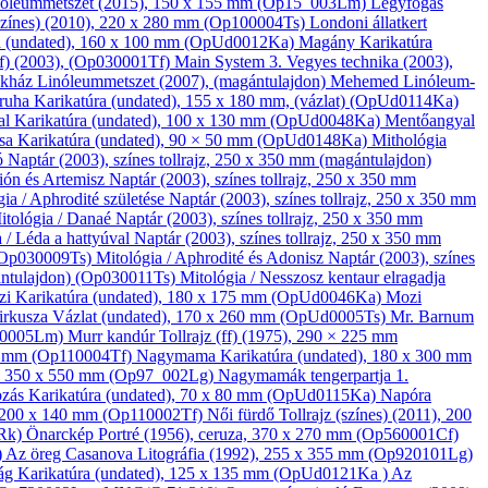
óleum­metszet
(2015), 150 x 155 mm (Op15_003Lm)
Légyfogás
színes)
(2010), 220 x 280 mm (Op100004Ts)
Londoni állatkert
a
(undated), 160 x 100 mm (OpUd0012Ka)
Magány
Karikatúra
f)
(2003), (Op030001Tf)
Main System 3.
Vegyes technika
(2003),
ékház
Linóleum­metszet
(2007), (magántulajdon)
Mehemed
Linóleum­
 ruha
Karikatúra
(undated), 155 x 180 mm, (vázlat) (OpUd0114Ka)
al
Karikatúra
(undated), 100 x 130 mm (OpUd0048Ka)
Mentőangyal
csa
Karikatúra
(undated), 90 × 50 mm (OpUd0148Ka)
Mithológia
tó
Naptár
(2003), színes tollrajz, 250 x 350 mm (magántulajdon)
aión és Artemisz
Naptár
(2003), színes tollrajz, 250 x 350 mm
gia / Aphrodité születése
Naptár
(2003), színes tollrajz, 250 x 350 mm
itológia / Danaé
Naptár
(2003), színes tollrajz, 250 x 350 mm
 / Léda a hattyúval
Naptár
(2003), színes tollrajz, 250 x 350 mm
 (Op030009Ts)
Mitológia / Aphrodité és Adonisz
Naptár
(2003), színes
gántulajdon) (Op030011Ts)
Mitológia / Nesszosz kentaur elragadja
zi
Karikatúra
(undated), 180 x 175 mm (OpUd0046Ka)
Mozi
irkusza
Vázlat
(undated), 170 x 260 mm (OpUd0005Ts)
Mr. Barnum
860005Lm)
Murr kandúr
Tollrajz (ff)
(1975), 290 × 225 mm
5 mm (Op110004Tf)
Nagymama
Karikatúra
(undated), 180 x 300 mm
, 350 x 550 mm (Op97_002Lg)
Nagymamák tengerpartja 1.
ozás
Karikatúra
(undated), 70 x 80 mm (OpUd0115Ka)
Napóra
 200 x 140 mm (Op110002Tf)
Női fürdő
Tollrajz (színes)
(2011), 200
1Rk)
Önarckép
Portré
(1956), ceruza, 370 x 270 mm (Op560001Cf)
)
Az öreg Casanova
Litográfia
(1992), 255 x 355 mm (Op920101Lg)
ság
Karikatúra
(undated), 125 x 135 mm (OpUd0121Ka )
Az