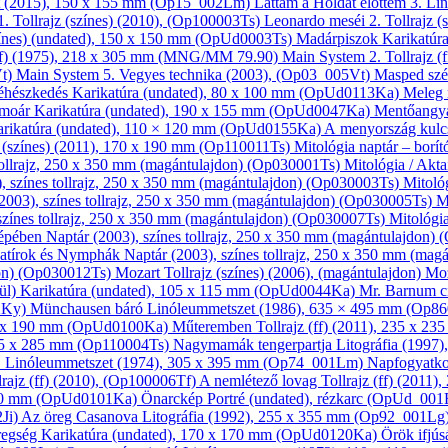
(2015), 150 x 155 mm (Op15_002Lm)
Láttam a Holdat előttem 3.
Lin
1.
Tollrajz (színes)
(2010), (Op100003Ts)
Leonardo meséi 2.
Tollrajz (
ínes)
(undated), 150 x 150 mm (OpUd0003Ts)
Madárpiszok
Karikatúr
f)
(1975), 218 x 305 mm (MNG/MM 79.90)
Main System 2.
Tollrajz (f
Vt)
Main System 5.
Vegyes technika
(2003), (Op03_005Vt)
Masped sz
hészkedés
Karikatúra
(undated), 80 x 100 mm (OpUd0113Ka)
Meleg
moár
Karikatúra
(undated), 190 x 155 mm (OpUd0047Ka)
Mentőangy
rikatúra
(undated), 110 × 120 mm (OpUd0155Ka)
A menyország kul
 (színes)
(2011), 170 x 190 mm (Op110011Ts)
Mitológia naptár – borí
tollrajz, 250 x 350 mm (magántulajdon) (Op030001Ts)
Mitológia / Akt
, színes tollrajz, 250 x 350 mm (magántulajdon) (Op030003Ts)
Mitoló
2003), színes tollrajz, 250 x 350 mm (magántulajdon) (Op030005Ts)
M
színes tollrajz, 250 x 350 mm (magántulajdon) (Op030007Ts)
Mitológia
 képében
Naptár
(2003), színes tollrajz, 250 x 350 mm (magántulajdon)
Szatírok és Nymphák
Naptár
(2003), színes tollrajz, 250 x 350 mm (ma
don) (Op030012Ts)
Mozart
Tollrajz (színes)
(2006), (magántulajdon)
Mo
ül)
Karikatúra
(undated), 105 x 115 mm (OpUd0044Ka)
Mr. Barnum c
02Ky)
Münchausen báró
Linóleum­metszet
(1986), 635 × 495 mm (Op
0 x 190 mm (OpUd0100Ka)
Műteremben
Tollrajz (ff)
(2011), 235 x 23
85 x 285 mm (Op110004Ts)
Nagymamák tengerpartja
Litográfia
(1997)
.
Linóleum­metszet
(1974), 305 x 395 mm (Op74_001Lm)
Napfogyatk
rajz (ff)
(2010), (Op100006Tf)
A nemlétező lovag
Tollrajz (ff)
(2011),
110 mm (OpUd0101Ka)
Önarckép
Portré
(undated), rézkarc (OpUd_00
2Ji)
Az öreg Casanova
Litográfia
(1992), 255 x 355 mm (Op92_001Lg
regség
Karikatúra
(undated), 170 x 170 mm (OpUd0120Ka)
Örök ifjú