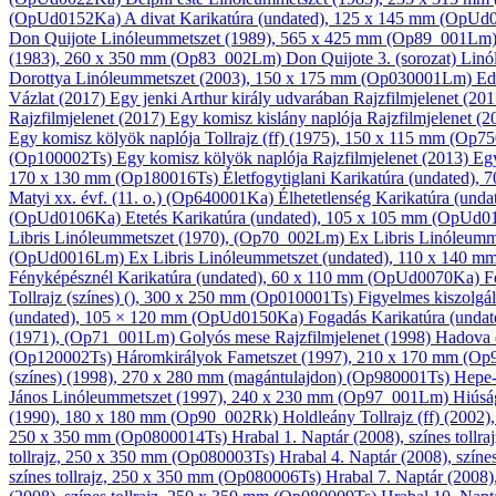
(OpUd0152Ka)
A divat
Karikatúra
(undated), 125 x 145 mm (OpU
Don Quijote
Linóleum­metszet
(1989), 565 x 425 mm (Op89_001Lm
(1983), 260 x 350 mm (Op83_002Lm)
Don Quijote 3. (sorozat)
Linó
Dorottya
Linóleum­metszet
(2003), 150 x 175 mm (Op030001Lm)
Ed
Vázlat
(2017)
Egy jenki Arthur király udvarában
Rajzfilmjelenet
(201
Rajzfilmjelenet
(2017)
Egy komisz kislány naplója
Rajzfilmjelenet
(2
Egy komisz kölyök naplója
Tollrajz (ff)
(1975), 150 x 115 mm (Op7
(Op100002Ts)
Egy komisz kölyök naplója
Rajzfilmjelenet
(2013)
Eg
170 x 130 mm (Op180016Ts)
Életfogytiglani
Karikatúra
(undated),
Matyi xx. évf. (11. o.) (Op640001Ka)
Élhetetlenség
Karikatúra
(unda
(OpUd0106Ka)
Etetés
Karikatúra
(undated), 105 x 105 mm (OpUd
Libris
Linóleum­metszet
(1970), (Op70_002Lm)
Ex Libris
Linóleum­m
(OpUd0016Lm)
Ex Libris
Linóleum­metszet
(undated), 110 x 140 
Fényképésznél
Karikatúra
(undated), 60 x 110 mm (OpUd0070Ka)
F
Tollrajz (színes)
(), 300 x 250 mm (Op010001Ts)
Figyelmes kiszolgá
(undated), 105 × 120 mm (OpUd0150Ka)
Fogadás
Karikatúra
(undat
(1971), (Op71_001Lm)
Golyós mese
Rajzfilmjelenet
(1998)
Hadova
(Op120002Ts)
Háromkirályok
Fametszet
(1997), 210 x 170 mm (O
(színes)
(1998), 270 x 280 mm (magántulajdon) (Op980001Ts)
Hepe
János
Linóleum­metszet
(1997), 240 x 230 mm (Op97_001Lm)
Hiús
(1990), 180 x 180 mm (Op90_002Rk)
Holdleány
Tollrajz (ff)
(2002)
250 x 350 mm (Op0800014Ts)
Hrabal 1.
Naptár
(2008), színes toll
tollrajz, 250 x 350 mm (Op080003Ts)
Hrabal 4.
Naptár
(2008), színe
színes tollrajz, 250 x 350 mm (Op080006Ts)
Hrabal 7.
Naptár
(2008),