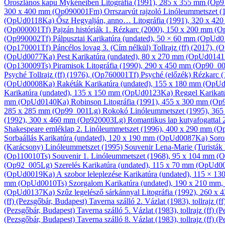
Oroszlános kapu Mykéneiben
Litográfia
(1991), 285 x 355 mm (Op
300 x 400 mm (Op090001Fm)
Orrszarvút rajzoló
Linóleum­metszet
(
(OpUd0118Ka)
Ősz Hegyalján, anno…
Litográfia
(1991), 320 x 4
(Op000001Tf)
Pajzán históriák 1.
Rézkarc
(2000), 150 x 200 mm (
(Op990002Tf)
Pálpusztai
Karikatúra
(undated), 50 × 60 mm (OpUd
(Op170001Tf)
Páncélos lovag 3. (Cím nélkül)
Tollrajz (ff)
(2017), (
(OpUd0077Ka)
Pest
Karikatúra
(undated), 80 x 270 mm (OpUd014
(Op130009Ts)
Piramisok
Litográfia
(1990), 290 x 450 mm (Op90_0
Psyché
Tollrajz (ff)
(1976), (Op760001Tf)
Psyché (előzék)
Rézkarc
(
(OpUd0008Ka)
Rakéták
Karikatúra
(undated), 155 x 180 mm (Op
Karikatúra
(undated), 135 x 150 mm (OpUd0123Ka)
Reggel
Karikat
mm (OpUd0140Ka)
Robinson
Litográfia
(1991), 455 x 300 mm (O
285 x 285 mm (Op99_001Lg)
Rokokó
Linóleum­metszet
(1995), 36
(1992), 300 x 460 mm (Op920003Lg)
Romantikus lap kutya­fogattal 
Shakespeare emléklap 2.
Linóleum­metszet
(1996), 400 x 290 mm (
Sorbaállás
Karikatúra
(undated), 120 x 190 mm (OpUd0087Ka)
Soro
(Karácsony)
Linóleum­metszet
(1995)
Souvenir Lena-Marie (Turisták
(Op110010Ts)
Souvenir 1.
Linóleum­metszet
(1968), 95 x 104 mm 
(Op92_005Lg)
Szerelés
Karikatúra
(undated), 115 x 70 mm (OpUd
(OpUd0019Ka)
A szobor leleplezése
Karikatúra
(undated), 115 × 
mm (OpUd0010Ts)
Szorgalom
Karikatúra
(undated), 190 x 210 mm,
(OpUd0137Ka)
Szűz legelésző sárkánnyal
Litográfia
(1992), 260 x
(ff) (Pezsgőbár, Budapest)
Taverna szálló 2.
Vázlat
(1983), tollrajz (
(Pezsgőbár, Budapest)
Taverna szálló 5.
Vázlat
(1983), tollrajz (ff) 
(Pezsgőbár, Budapest)
Taverna szálló 8.
Vázlat
(1983), tollrajz (ff) 