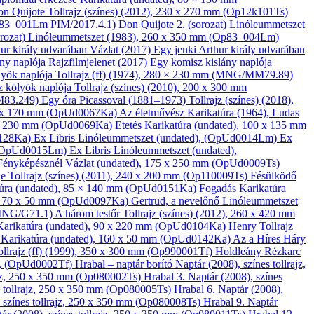
on Quijote
Tollrajz (színes)
(2012), 230 x 270 mm (Op12k101Ts)
p83_001Lm PIM/2017.4.1)
Don Quijote 2. (sorozat)
Linóleum­metszet
orozat)
Linóleum­metszet
(1983), 260 x 350 mm (Op83_004Lm)
hur király udvarában
Vázlat
(2017)
Egy jenki Arthur király udvarában
ány naplója
Rajzfilmjelenet
(2017)
Egy komisz kislány naplója
lyök naplója
Tollrajz (ff)
(1974), 280 × 230 mm (MNG/MM79.89)
 kölyök naplója
Tollrajz (színes)
(2010), 200 x 300 mm
M83.249)
Egy óra Picassoval (1881–1973)
Tollrajz (színes)
(2018),
0 x 170 mm (OpUd0067Ka)
Az életművész
Karikatúra
(1964), Ludas
 x 230 mm (OpUd0069Ka)
Etetés
Karikatúra
(undated), 100 x 135 mm
0128Ka)
Ex Libris
Linóleum­metszet
(undated), (OpUd0014Lm)
Ex
 (OpUd0015Lm)
Ex Libris
Linóleum­metszet
(undated),
Fényképésznél
Vázlat
(undated), 175 x 250 mm (OpUd0009Ts)
je
Tollrajz (színes)
(2011), 240 x 200 mm (Op110009Ts)
Fésülködő
úra
(undated), 85 × 140 mm (OpUd0151Ka)
Fogadás
Karikatúra
, 70 x 50 mm (OpUd0097Ka)
Gertrud, a nevelőnő
Linóleum­metszet
MNG/G71.1)
A három testőr
Tollrajz (színes)
(2012), 260 x 420 mm
Karikatúra
(undated), 90 x 220 mm (OpUd0104Ka)
Henry
Tollrajz
a
Karikatúra
(undated), 160 x 50 mm (OpUd0142Ka)
Az a Híres Háry
llrajz (ff)
(1999), 350 x 300 mm (Op990001Tf)
Holdleány
Rézkarc
), (OpUd0002Tf)
Hrabal – naptár borító
Naptár
(2008), színes tollrajz,
rajz, 250 x 350 mm (Op080002Ts)
Hrabal 3.
Naptár
(2008), színes
s tollrajz, 250 x 350 mm (Op080005Ts)
Hrabal 6.
Naptár
(2008),
 színes tollrajz, 250 x 350 mm (Op080008Ts)
Hrabal 9.
Naptár