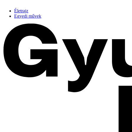
Életrajz
Egyedi művek