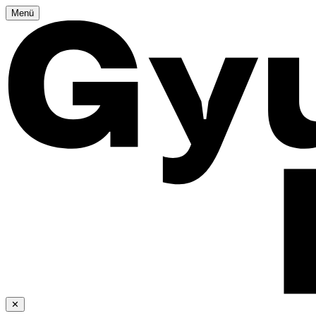
Menü
✕