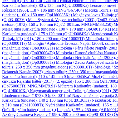
155 mm (Op15_001Lm)
Láttam a Holdat előttem 2.
Linóleum­metszet
Karikatúra
(undated), 80 x 135 mm (OpUd0089Ka)
Leonardo meséi 
Rézkarc
(1965), 118 × 186 mm (MNG/G67.464)
Macska
Tollrajz (sz
(undated), 100 x 150 mm (OpUd0085Ka)
Magányos lovas
Tollrajz (f
(Op03_003Vt)
Main System 4.
Vegyes technika
(2003), (Op03_004
metszet
(1972), 160 x 165 mm (Op72_001Lm, MNG/MM83.250)
Mé
Meleg ruha
Karikatúra
(undated), 100 × 170 mm (OpUd0154Ka)
Me
Karikatúra
(undated), 175 x120 mm (OpUd0084Ka)
Mentőcsónak
Ka
Tollrajz (ff)
(2011), 180 x 290 mm (Op110005Tf)
Mithológia
Tollrajz
(Op030001Ts)
Mitológia / Aphrodité Érosszal
Naptár
(2003), színes 
(magántulajdon) (Op030002Ts)
Mitológia / Páris ítélete
Naptár
(2003)
(magántulajdon) (Op030004Ts)
Mitológia / Europé elrablása
Naptár
(
(magántulajdon) (Op030006Ts)
Mitológia / Néreidák
Naptár
(2003), 
(magántulajdon) (Op030008Ts)
Mitológia / Zeusz Antiopével szatír
tollrajz, 250 x 350 mm (magántulajdon) (Op030010Ts)
Mitológia / 
Deianerát
Naptár
(2003), színes tollrajz, 250 x 350 mm (magántulaj
Karikatúra
(undated), 110 x 145 mm (OpUd0045Ka)
Mozi (Cím nélk
cirkusza
Rajzfilm háttér
(2017), (2. epizód) 155 x 280 mm (Af1700
(Op750003Tf, MNG/MM79.91)
Műterem
Karikatúra
(undated), 18
(OpUd0010Ka)
Nagymamák tengerpartja
Tollrajz (színes)
(2011), 2
Linóleum­metszet
(1973), (Op73_001Lm)
Nagymamák tengerpartja 2
Karikatúra
(undated), 140 x 130 mm (OpUd0136Ka)
Nászutasok
Toll
x 310 mm (Op110008Ts)
Nyári áhitat
Karikatúra
(undated), 155 x 
Órák
Rajzfilm háttér
(undated), (1. epizód) 155 x 280 mm (AfUd001
Az öreg Casanova
Rézkarc
(1990), 200 x 200 mm (Op90_001Rk)
Ö