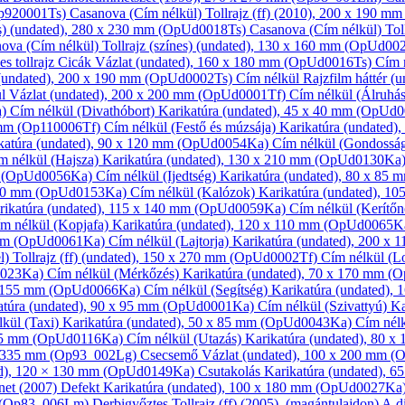
Op920001Ts)
Casanova (Cím nélkül)
Tollrajz (ff)
(2010), 200 x 190 m
s)
(undated), 280 x 230 mm (OpUd0018Ts)
Casanova (Cím nélkül)
Tol
ova (Cím nélkül)
Tollrajz (színes)
(undated), 130 x 160 mm (OpUd00
es tollrajz
Cicák
Vázlat
(undated), 160 x 180 mm (OpUd0016Ts)
Cím 
undated), 200 x 190 mm (OpUd0002Ts)
Cím nélkül
Rajzfilm háttér
(u
ül
Vázlat
(undated), 200 x 200 mm (OpUd0001Tf)
Cím nélkül (Álruhá
a)
Cím nélkül (Divathóbort)
Karikatúra
(undated), 45 x 40 mm (OpUd
 mm (Op110006Tf)
Cím nélkül (Festő és múzsája)
Karikatúra
(undated)
katúra
(undated), 90 x 120 mm (OpUd0054Ka)
Cím nélkül (Gondossá
m nélkül (Hajsza)
Karikatúra
(undated), 130 x 210 mm (OpUd0130Ka
m (OpUd0056Ka)
Cím nélkül (Ijedtség)
Karikatúra
(undated), 80 x 85
100 mm (OpUd0153Ka)
Cím nélkül (Kalózok)
Karikatúra
(undated), 1
rikatúra
(undated), 115 x 140 mm (OpUd0059Ka)
Cím nélkül (Kerítő
m nélkül (Kopjafa)
Karikatúra
(undated), 120 x 110 mm (OpUd0065K
 mm (OpUd0061Ka)
Cím nélkül (Lajtorja)
Karikatúra
(undated), 200 x
el)
Tollrajz (ff)
(undated), 150 x 270 mm (OpUd0002Tf)
Cím nélkül (L
0023Ka)
Cím nélkül (Mérkőzés)
Karikatúra
(undated), 70 x 170 mm 
 x 155 mm (OpUd0066Ka)
Cím nélkül (Segítség)
Karikatúra
(undated),
atúra
(undated), 90 x 95 mm (OpUd0001Ka)
Cím nélkül (Szivattyú)
Ka
lkül (Taxi)
Karikatúra
(undated), 50 x 85 mm (OpUd0043Ka)
Cím nélk
165 mm (OpUd0116Ka)
Cím nélkül (Utazás)
Karikatúra
(undated), 80 
x 335 mm (Op93_002Lg)
Csecsemő
Vázlat
(undated), 100 x 200 mm 
d), 120 × 130 mm (OpUd0149Ka)
Csutakolás
Karikatúra
(undated), 
net
(2007)
Defekt
Karikatúra
(undated), 100 x 180 mm (OpUd0027Ka
m (Op83_006Lm)
Derbigyőztes
Tollrajz (ff)
(2005), (magántulajdon)
A d