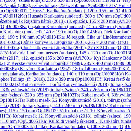
ár
(2008), színes tollrajz, 250 x 350 mm (Op080010Ts)
Hrabal 11.
Nap
3.
Naptár
(2008), színes tollrajz, 250 x 350 mm (Op0800013Ts)
Hulla
mm (Op630001Tf)
Húsvét
Karikatúra
(undated), 120 x 155 mm (OpUd
 (OpUd0112Ka)
Húzatás
Karikatúra
(undated), 280 x 170 mm (OpUd0
tézetbe adják
Rajzfilm háttér
(2013), (8. epizód), 155 x 280 mm (Af1
m (OpUd0078Ka)
Izgalom
Karikatúra
(undated), 155 x 300 mm (OpUd
om
Karikatúra
(undated), 140 × 190 mm (OpUd0145Ka)
Játék
Karikatú
ed), 190 x 140 mm (OpUd0134Ka)
Jó reggelt, Cika úr!
Linóleum­metsz
Op01_002Lg)
Jónás könyve 3.
Litográfia
(2001), 265 × 200 mm (Op01
Op01_005Lg)
Jónás könyve 6.
Litográfia
(2001), 275 × 210 mm (Op01
08Ts)
Kálvária
Linóleum­metszet
(undated), 145 x 120 mm (OpUd001
ttér
(2017), (12. epizód) 155 x 280 mm (Af170014Ky)
Karácsony Bőr
002Lg)
Kecske orrszarvúval
Litográfia
(1989), 285 x 400 mm (Op89_0
Ud0003Ka)
Kisváros
Karikatúra
(1962), 180 x 140 mm (Op620001Ka)
molytalanság
Karikatúra
(undated), 140 x 110 mm (OpUd0083Ka)
Kö
épkor
Tollrajz (ff)
(2010), 320 x 390 mm (Op100001Tf)
Krétai festő és
p110002Ts)
Kubai mesék – borító
Könyv­illusztráció
(2018), tollrajz (
1.
Könyv­illusztráció
(2018), tollrajz (színes), 240 x 265 mm (Op18k10
llrajz (színes), 220 x 355 mm (Op18k103Ts)
Kubai mesék 4.
Könyv­illu
m (Op18k151Ts)
Kubai mesék 5.2
Könyv­illusztráció
(2018), tollrajz (sz
áció
(2018), tollrajz (színes), 140 x 240 mm (Op18k106Ts)
Kubai mesé
zínes), 115 x 150 mm (Op18k109Ts)
Kubai mesék 10.
Könyv­illusztráció
k111Ts)
Kubai mesék 12.
Könyv­illusztráció
(2018), tollrajz (színes), 
0 x 110 mm (OpUd0051Ka)
Külföldi vendég érkezett…
Karikatúra
(unda
5 mm (Op110003Ts)
Látkép
Karikatúra
(undated), 100 x 260 mm (Op