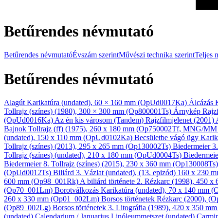
Betűrendes névmutató
Betűrendes névmutató
Évszám szerint
Művészi technika szerint
Teljes 
Betűrendes névmutató
Alagút
Karikatúra
(undated), 60 × 160 mm (OpUd0017Ka)
Álcázás
Tollrajz (színes)
(1980), 300 × 300 mm (Op800001Ts)
Árnykép
Rajzf
(OpUd0016Ka)
Az én kis városom (Tandem)
Rajzfilmjelenet
(2001)
Bajnok
Tollrajz (ff)
(1975), 260 x 180 mm (Op750002Tf, MNG/MM
(undated), 150 x 110 mm (OpUd0102Ka)
Becsületbe vágó ügy
Karik
Tollrajz (színes)
(2013), 295 x 265 mm (Op130002Ts)
Biedermeier 3
Tollrajz (színes)
(undated), 210 x 180 mm (OpUd0004Ts)
Biedermeie
Biedermeier 8.
Tollrajz (színes)
(2015), 230 x 360 mm (Op130008Ts
(OpUd0012Ts)
Biliárd 3.
Vázlat
(undated), (13. epizód) 160 x 230
600 mm (Op98_001Rk)
A biliárd története 2.
Rézkarc
(1998), 450 x
(Op70_001Lm)
Borotválkozás
Karikatúra
(undated), 70 x 140 mm
260 x 330 mm (Op01_002Lm)
Borsos történetek
Rézkarc
(2000), (
(Op89_002Lg)
Borsos történetek 3.
Litográfia
(1989), 420 x 350 m
(undated)
Calendarium / Januarius
Linóleum­metszet
(undated)
Carmi