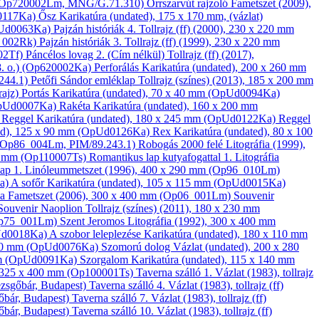
 (Op720002Lm, MNG/G.71.310)
Orrszarvút rajzoló
Fametszet
(2009),
d0117Ka)
Ősz
Karikatúra
(undated), 175 x 170 mm, (vázlat)
pUd0063Ka)
Pajzán históriák 4.
Tollrajz (ff)
(2000), 230 x 220 mm
0_002Rk)
Pajzán históriák 3.
Tollrajz (ff)
(1999), 230 x 220 mm
02Tf)
Páncélos lovag 2. (Cím nélkül)
Tollrajz (ff)
(2017),
(8. o.) (Op620002Ka)
Perforálás
Karikatúra
(undated), 200 x 260 mm
244.1)
Petőfi Sándor emléklap
Tollrajz (színes)
(2013), 185 x 200 mm
rajz)
Portás
Karikatúra
(undated), 70 x 40 mm (OpUd0094Ka)
OpUd0007Ka)
Rakéta
Karikatúra
(undated), 160 x 200 mm
)
Reggel
Karikatúra
(undated), 180 x 245 mm (OpUd0122Ka)
Reggel
ed), 125 x 90 mm (OpUd0126Ka)
Rex
Karikatúra
(undated), 80 x 100
 (Op86_004Lm, PIM/89.243.1)
Robogás­ 2000 felé
Litográfia
(1999),
0 mm (Op110007Ts)
Romantikus lap kutya­fogattal 1.
Litográfia
lap 1.
Linóleum­metszet
(1996), 400 x 290 mm (Op96_010Lm)
a)
A sofőr
Karikatúra
(undated), 105 x 115 mm (OpUd0015Ka)
ia
Fametszet
(2006), 300 x 400 mm (Op06_001Lm)
Souvenir
Souvenir Naoplion
Tollrajz (színes)
(2011), 180 x 230 mm
Op75_001Lm)
Szent Jeromos
Litográfia
(1992), 300 x 400 mm
pUd0018Ka)
A szobor leleplezése
Karikatúra
(undated), 180 x 110 mm
150 mm (OpUd0076Ka)
Szomorú dolog
Vázlat
(undated), 200 x 280
mm (OpUd0091Ka)
Szorgalom
Karikatúra
(undated), 115 x 140 mm
 325 x 400 mm (Op100001Ts)
Taverna szálló 1.
Vázlat
(1983), tollrajz
Pezsgőbár, Budapest)
Taverna szálló 4.
Vázlat
(1983), tollrajz (ff)
sgőbár, Budapest)
Taverna szálló 7.
Vázlat
(1983), tollrajz (ff)
sgőbár, Budapest)
Taverna szálló 10.
Vázlat
(1983), tollrajz (ff)