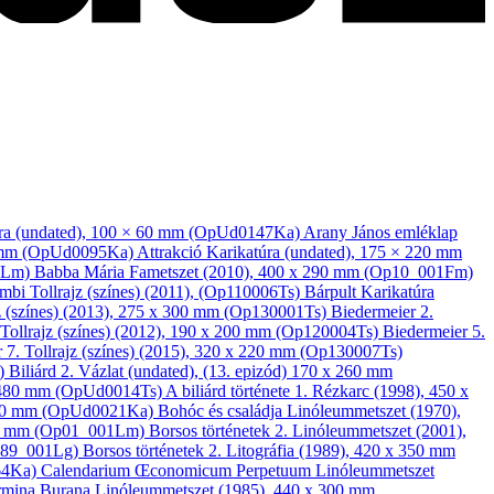
ra
(undated), 100 × 60 mm (OpUd0147Ka)
Arany János emléklap
0 mm (OpUd0095Ka)
Attrakció
Karikatúra
(undated), 175 × 220 mm
05Lm)
Babba Mária
Fametszet
(2010), 400 x 290 mm (Op10_001Fm)
mbi
Tollrajz (színes)
(2011), (Op110006Ts)
Bárpult
Karikatúra
z (színes)
(2013), 275 x 300 mm (Op130001Ts)
Biedermeier 2.
Tollrajz (színes)
(2012), 190 x 200 mm (Op120004Ts)
Biedermeier 5.
r 7.
Tollrajz (színes)
(2015), 320 x 220 mm (Op130007Ts)
s)
Biliárd 2.
Vázlat
(undated), (13. epizód) 170 x 260 mm
x 480 mm (OpUd0014Ts)
A biliárd története 1.
Rézkarc
(1998), 450 x
270 mm (OpUd0021Ka)
Bohóc és családja
Linóleum­metszet
(1970),
50 mm (Op01_001Lm)
Borsos történetek 2.
Linóleum­metszet
(2001),
p89_001Lg)
Borsos történetek 2.
Litográfia
(1989), 420 x 350 mm
64Ka)
Calendarium Œconomicum Perpetuum
Linóleum­metszet
rmina Burana
Linóleum­metszet
(1985), 440 x 300 mm