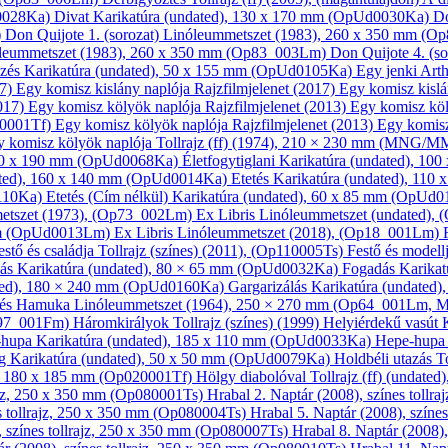
d0028Ka)
Divat
Karikatúra
(undated), 130 x 170 mm (OpUd0030Ka)
D
)
Don Quijote 1. (sorozat)
Linóleum­metszet
(1983), 260 x 350 mm (O
leum­metszet
(1983), 260 x 350 mm (Op83_003Lm)
Don Quijote 4. (s
zés
Karikatúra
(undated), 50 x 155 mm (OpUd0105Ka)
Egy jenki Art
7)
Egy komisz kislány naplója
Rajzfilmjelenet
(2017)
Egy komisz kisl
017)
Egy komisz kölyök naplója
Rajzfilmjelenet
(2013)
Egy komisz kö
50001Tf)
Egy komisz kölyök naplója
Rajzfilmjelenet
(2013)
Egy komisz
y komisz kölyök naplója
Tollrajz (ff)
(1974), 210 × 230 mm (MNG/M
 70 x 190 mm (OpUd0068Ka)
Életfogytiglani
Karikatúra
(undated), 10
ted), 160 x 140 mm (OpUd0014Ka)
Etetés
Karikatúra
(undated), 110
0110Ka)
Etetés (Cím nélkül)
Karikatúra
(undated), 60 x 85 mm (OpUd
etszet
(1973), (Op73_002Lm)
Ex Libris
Linóleum­metszet
(undated),
mm (OpUd0013Lm)
Ex Libris
Linóleum­metszet
(2018), (Op18_001Lm)
estő és családja
Tollrajz (színes)
(2011), (Op110005Ts)
Festő és modell
lás
Karikatúra
(undated), 80 × 65 mm (OpUd0032Ka)
Fogadás
Karikat
ed), 180 × 240 mm (OpUd0160Ka)
Gargarizálás
Karikatúra
(undated)
 és Hamuka
Linóleum­metszet
(1964), 250 × 270 mm (Op64_001Lm, 
p97_001Fm)
Háromkirályok
Tollrajz (színes)
(1999)
Helyiérdekű vasút
-hupa
Karikatúra
(undated), 185 x 110 mm (OpUd0033Ka)
Hepe-hup
ág
Karikatúra
(undated), 50 x 50 mm (OpUd0079Ka)
Holdbéli utazás
To
, 180 x 185 mm (Op020001Tf)
Hölgy diabolóval
Tollrajz (ff)
(undated
rajz, 250 x 350 mm (Op080001Ts)
Hrabal 2.
Naptár
(2008), színes toll
s tollrajz, 250 x 350 mm (Op080004Ts)
Hrabal 5.
Naptár
(2008), színe
 színes tollrajz, 250 x 350 mm (Op080007Ts)
Hrabal 8.
Naptár
(2008),