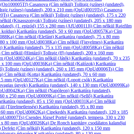
m (Op100005Tf)
Casanova (Cím nélkül)
Tollrajz (színes)
(undated),
lrajz (színes)
(undated), 200 x 210 mm (OpUd0019Ts)
Casanova
20Ts)
Casanova (Cím nélkül)
Tollrajz (színes)
(undated), 175 x 220
nélkül (Kisasszonyok)
Tollrajz (színes)
(undated), 205 x 180 mm
ndated), (1. epizód) 155 x 280 mm (AfUd0011Ji)
Cím nélkül
Rajzfilm
s koldus)
Karikatúra
(undated), 50 x 60 mm (OpUd0057Ka)
Cím
0088Ka)
Cím nélkül (Elefánt)
Karikatúra
(undated), 75 x 80 mm
, 80 x 100 mm (OpUd0038Ka)
Cím nélkül (Figyelmes)
Karikatúra
g)
Karikatúra
(undated), 75 x 135 mm (OpUd0058Ka)
Cím nélkül
)
Cím nélkül (Hintázó)
Tollrajz (ff)
(undated), 200 x 160 mm
 mm (OpUd0024Ka)
Cím nélkül (Játék)
Karikatúra
(undated), 70 x 235
05 x 100 mm (OpUd0036Ka)
Cím nélkül (Kalózok)
Karikatúra
nő)
Tollrajz (színes)
(undated), 260 x 185 mm (OpUd0006Ts)
Cím
a)
Cím nélkül (Kotta)
Karikatúra
(undated), 70 x 60 mm
 115 mm (OpUd0127Ka)
Cím nélkül (Lopott csók)
Karikatúra
ovagias ügyek)
Karikatúra
(undated), 140 x 130 mm (OpUd0099Ka)
(OpUd0042Ka)
Cím nélkül (Napóleon)
Karikatúra
(undated),
 160 x 250 mm (OpUd0009Ka)
Cím nélkül (Sellő)
Karikatúra
rikatúra
(undated), 85 x 150 mm (OpUd0031Ka)
Cím nélkül
ül (Türelmetlenség)
Karikatúra
(undated), 95 x 80 mm
x 160 mm (OpUd0062Ka)
Cipekedés
Karikatúra
(undated), 120 x 185
(OpUd0007Ts)
Csendes József
Portré
(undated), tempera, 330 x 230
65 x 80 mm (OpUd0026Ka)
De Ronch kapitány csodálatos kalandjai
)
Defekt (Cím nélkül)
Karikatúra
(undated), 120 x 150 mm
iplomata érkezése
Karikatúra
(undated), 80 × 130 mm