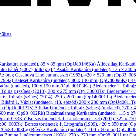
műlista
Karikatúra
(undated), 85 × 85 mm (OpUd0146Ka)
Állócsillag
Karikatú
ilm háttér
(2007), tollrajz (ff)
Ásatás
Karikatúra
(undated), 135 × 24
Az öreg Casanova
Linóleum­metszet
(1983), 420 × 520 mm (Op83_0
 79.92)
Baleset
Karikatúra
(undated), 80 x 130 mm (OpUd0096Ka)
Ba
atúra
(undated), 100 x 190 mm (OpUd0103Ka)
Biedermeier 1.
Tollraj
.
Tollrajz (színes)
(2013), 300 x 275 mm (Op130003Ts)
Biedermeier 4.
r 6.
Tollrajz (színes)
(2014), 250 x 200 mm (Op140001Ts)
Biedermeie
)
Biliárd 1.
Vázlat
(undated), (13. epizód) 200 x 280 mm (OpUd0011T
 mm (OpUd0013Ts)
A biliárd története
Tollrajz (színes)
(undated), 270 
 600 mm (Op98_002Rk)
Bizalmatlanság
Karikatúra
(undated), 115 x 
 (OpUd0133Ka)
Borsos történetek 1.
Linóleum­metszet
(2001), 325 x 2
Op00_003Rk)
Borsos történetek 1.
Litográfia
(1989), 420 x 350 mm (O
m (Op89_003Lg)
Bűvész
Karikatúra
(undated), 100 x 60 mm (OpUd00
na Burana
Linóleum­metszet
(1998), 270 x 270 mm (Op98_001Lm)
Ca