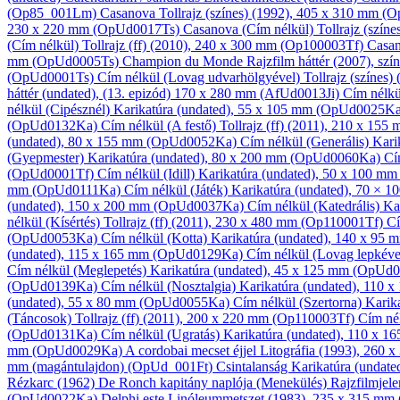
(Op85_001Lm)
Casanova
Tollrajz (színes)
(1992), 405 x 310 mm (
230 x 220 mm (OpUd0017Ts)
Casanova (Cím nélkül)
Tollrajz (színe
(Cím nélkül)
Tollrajz (ff)
(2010), 240 x 300 mm (Op100003Tf)
Casan
mm (OpUd0005Ts)
Champion du Monde
Rajzfilm háttér
(2007), szín
(OpUd0001Ts)
Cím nélkül (Lovag udvarhölgyével)
Tollrajz (színes)
(
háttér
(undated), (13. epizód) 170 x 280 mm (AfUd0013Ji)
Cím nélk
nélkül (Cipésznél)
Karikatúra
(undated), 55 x 105 mm (OpUd0025K
(OpUd0132Ka)
Cím nélkül (A festő)
Tollrajz (ff)
(2011), 210 x 155
(undated), 80 x 155 mm (OpUd0052Ka)
Cím nélkül (Generális)
Kari
(Gyepmester)
Karikatúra
(undated), 80 x 200 mm (OpUd0060Ka)
Cí
(OpUd0001Tf)
Cím nélkül (Idill)
Karikatúra
(undated), 50 x 100 m
mm (OpUd0111Ka)
Cím nélkül (Játék)
Karikatúra
(undated), 70 × 
(undated), 150 x 200 mm (OpUd0037Ka)
Cím nélkül (Katedrális)
Ka
nélkül (Kísértés)
Tollrajz (ff)
(2011), 230 x 480 mm (Op110001Tf)
Cí
(OpUd0053Ka)
Cím nélkül (Kotta)
Karikatúra
(undated), 140 x 95
(undated), 115 x 165 mm (OpUd0129Ka)
Cím nélkül (Lovag lepkév
Cím nélkül (Meglepetés)
Karikatúra
(undated), 45 x 125 mm (OpUd
(OpUd0139Ka)
Cím nélkül (Nosztalgia)
Karikatúra
(undated), 110
(undated), 55 x 80 mm (OpUd0055Ka)
Cím nélkül (Szertorna)
Karik
(Táncosok)
Tollrajz (ff)
(2011), 200 x 220 mm (Op110003Tf)
Cím né
(OpUd0131Ka)
Cím nélkül (Ugratás)
Karikatúra
(undated), 110 x 
mm (OpUd0029Ka)
A cordobai mecset éjjel
Litográfia
(1993), 260 
mm (magántulajdon) (OpUd_001Ft)
Csintalanság
Karikatúra
(undate
Rézkarc
(1962)
De Ronch kapitány naplója (Menekülés)
Rajzfilmjele
(OpUd0022Ka)
Delphi este
Linóleum­metszet
(1983), 235 x 315 m