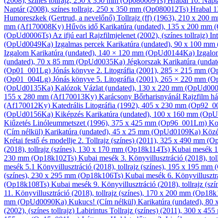
(2008), színes tollrajz, 250 x 350 mm (Op080009Ts)
Hrabal 10.
Napt
Naptár
(2008), színes tollrajz, 250 x 350 mm (Op080012Ts)
Hrabal 1
Humoreszkek (Gertrud, a nevelőnő)
Tollrajz (ff)
(1963), 210 x 200 
mm (Af170008Ky)
Hűvös idő
Karikatúra
(undated), 135 x 200 mm
(OpUd0006Ts)
Az ifjú earl
Rajzfilmjelenet
(2002), (színes tollrajz)
In
(OpUd0049Ka)
Izgalmas percek
Karikatúra
(undated), 90 x 100 m
Izgalom
Karikatúra
(undated), 140 × 120 mm (OpUd0144Ka)
Izgal
(undated), 70 x 85 mm (OpUd0035Ka)
Jégkorszak
Karikatúra
(undat
(Op01_001Lg)
Jónás könyve 2.
Litográfia
(2001), 285 × 215 mm (
(Op01_004Lg)
Jónás könyve 5.
Litográfia
(2001), 265 × 220 mm (
(OpUd0135Ka)
Kalózok
Vázlat
(undated), 130 x 220 mm (OpUd00
155 x 280 mm (Af170013Ky)
Karácsony Bőrharisnyánál
Rajzfilm há
(Af170012Ky)
Katedrális
Litográfia
(1992), 405 x 230 mm (Op92_
(OpUd0156Ka)
Kiképzés
Karikatúra
(undated), 100 x 160 mm (Op
Kiűzetés
Linóleum­metszet
(1996), 375 x 425 mm (Op96_001Lm)
Ko
(Cím nélkül)
Karikatúra
(undated), 45 x 25 mm (OpUd0109Ka)
Köz
Krétai festő és modellje 2.
Tollrajz (színes)
(2011), 325 x 490 mm (O
(2018), tollrajz (színes), 130 x 170 mm (Op18k114Ts)
Kubai mesék 
230 mm (Op18k102Ts)
Kubai mesék 3.
Könyv­illusztráció
(2018), to
mesék 5.1
Könyv­illusztráció
(2018), tollrajz (színes), 195 x 195 m
(színes), 230 x 295 mm (Op18k106Ts)
Kubai mesék 6.
Könyv­illusztr
(Op18k108Ts)
Kubai mesék 9.
Könyv­illusztráció
(2018), tollrajz (s
11.
Könyv­illusztráció
(2018), tollrajz (színes), 170 x 200 mm (Op18
mm (OpUd0090Ka)
Kukucs! (Cím nélkül)
Karikatúra
(undated), 8
(2002), (színes tollrajz)
Labirintus
Tollrajz (színes)
(2011), 300 x 45