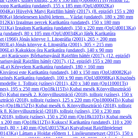
tár
(2008), színes tollrajz, 250 x 350 mm (Op080011Ts)
Hrabal 12.
-hopp
Karikatúra
(undated), 155 x 185 mm (OpUd0002Ka)
0004Ka)
Hüvelyk Matyi
Rajzfilm háttér
(2017), (8. epizód) 155 x 280
080Ka)
Ideiglenesen kisfijú lettem…
Vázlat
(undated), 180 x 280 mm
30012Kk)
Izgalmas percek
Karikatúra
(undated), 150 x 180 mm
0011Ka)
Izgalom
Karikatúra
(undated), 150 x 220 mm (OpUd0013Ka)
ra
(undated), 80 x 105 mm (OpUd0034Ka)
Játék
Karikatúra
et
(1966)
Jónás könyve 1.
Litográfia
(2001), 265 × 200 mm
_003Lg)
Jónás könyve 4.
Litográfia
(2001), 305 × 215 mm
_006Lg)
Kakukkos óra
Karikatúra
(undated), 140 x 90 mm
3Lm)
Karácsony Bőrharisnyánál
Rajzfilm háttér
(2017), (12. epizód)
harisnyánál
Rajzfilm háttér
(2017), (12. epizód) 155 x 280 mm
04Lg)
Kényelem
Karikatúra
(undated), 180 × 160 mm
Kisvárosi este
Karikatúra
(undated), 140 x 150 mm (OpUd0082Ka)
szönés
Karikatúra
(undated), 100 x 90 mm (OpUd0098Ka)
Köszönés
 modellje 1.
Tollrajz (színes)
(2011), 420 x 340 mm (Op110001Ts)
színes), 195 x 250 mm (Op18k115Ts)
Kubai mesék
Könyv­illusztráció
1Ts)
Kubai mesék 2.
Könyv­illusztráció
(2018), tollrajz (színes), 150 x
sztráció
(2018), tollrajz (színes), 125 x 220 mm (Op180004Ts)
Kubai
ínes) (Op18k152Ts)
Kubai mesék 6.
Könyv­illusztráció
(2018), tollrajz
k 8.
Könyv­illusztráció
(2018), tollrajz (színes), 150 x 230 mm
(2018), tollrajz (színes), 150 x 250 mm (Op18k110Ts)
Kubai mesék
190 x 200 mm (Op18k112Ts)
Kukucs!
Karikatúra
(undated), 110 x 200
ted), 80 × 140 mm (OpUd0157Ka)
Kutyafogat
Rajzfilmjelenet
Ud0143Ka)
Láttam a Holdat előttem 1.
Linóleum­metszet
(2015), 150 x