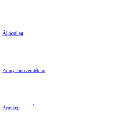
Állócsillag
Arany János emléklap
Árnykép