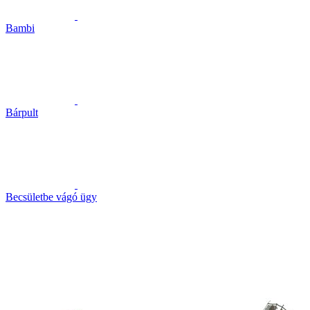
Bambi
Bárpult
Becsületbe vágó ügy