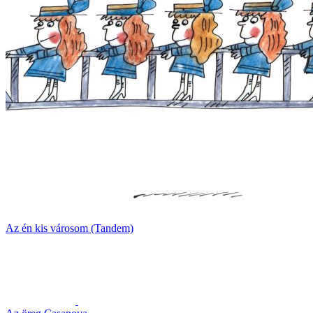
Az én kis városom (Tandem)