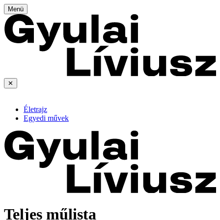
Menü
✕
Életrajz
Egyedi művek
Teljes műlista