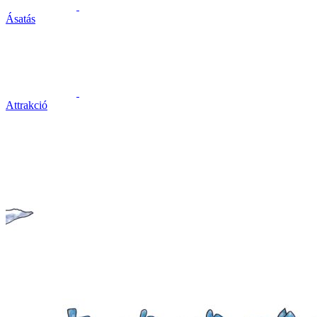
Ásatás
Attrakció