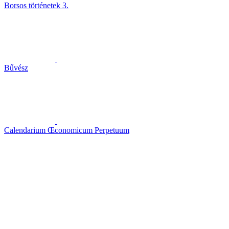
Borsos történetek 3.
Bűvész
Calendarium Œconomicum Perpetuum