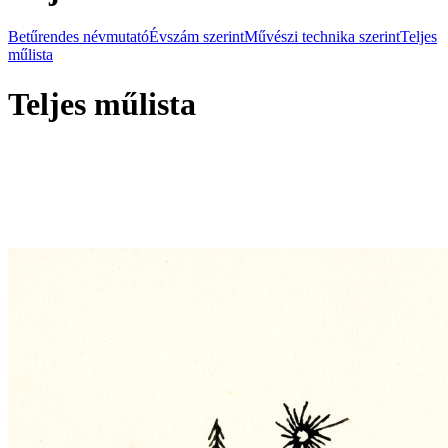
Betűrendes névmutató
Évszám szerint
Művészi technika szerint
Teljes
műlista
Teljes műlista