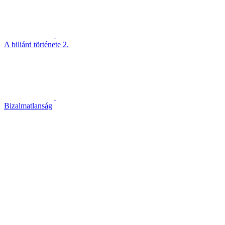
A biliárd története 2.
Bizalmatlanság