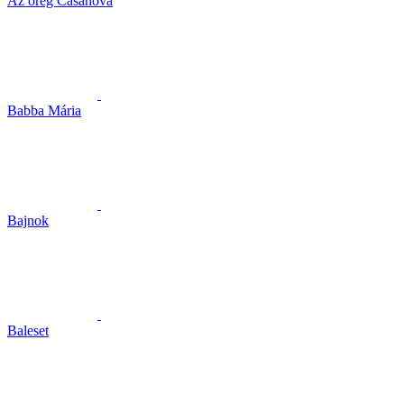
Az öreg Casanova
Babba Mária
Bajnok
Baleset