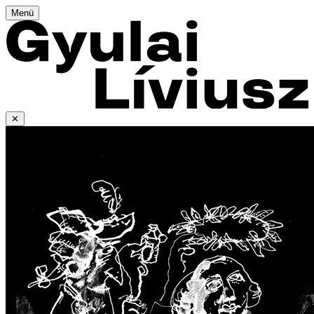
Menü
✕