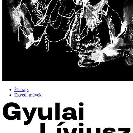
Életrajz
Egyedi művek