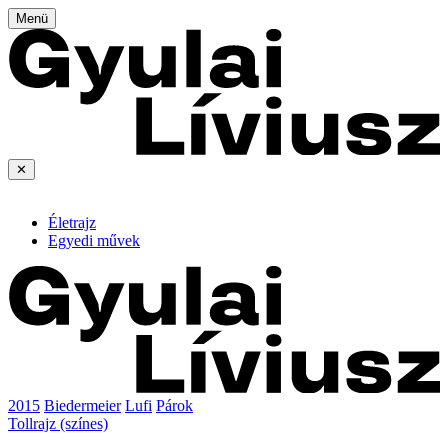
Menü
✕
Életrajz
Egyedi művek
2015
Biedermeier
Lufi
Párok
Tollrajz (színes)