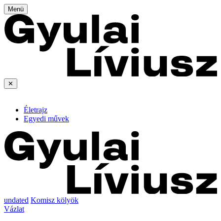
Menü
✕
Életrajz
Egyedi művek
undated
Komisz kölyök
Vázlat