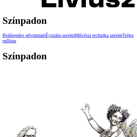
Színpadon
Betűrendes névmutató
Évszám szerint
Művészi technika szerint
Teljes
műlista
Színpadon