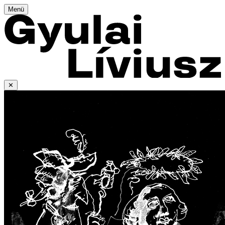
Menü
✕