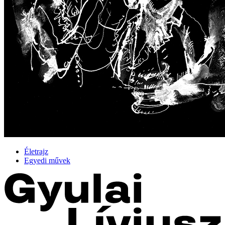
Életrajz
Egyedi művek