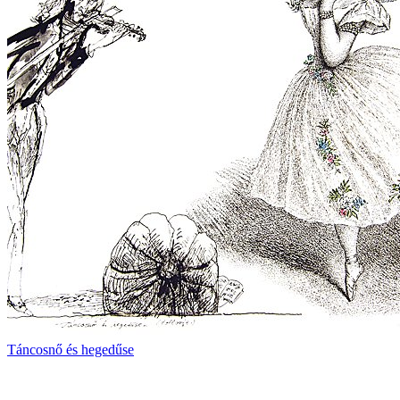
Táncosnő és hegedűse