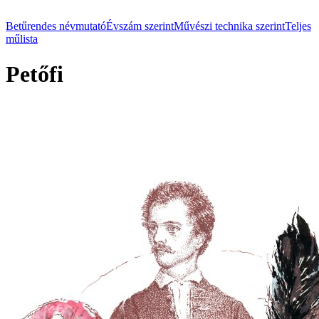
Betűrendes névmutató
Évszám szerint
Művészi technika szerint
Teljes
műlista
Petőfi