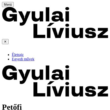
Menü
✕
Életrajz
Egyedi művek
Petőfi