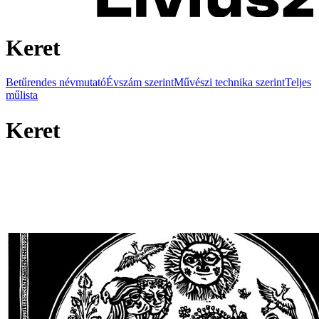
Keret
Betűrendes névmutató
Évszám szerint
Művészi technika szerint
Teljes
műlista
Keret