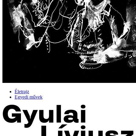
Életrajz
Egyedi művek