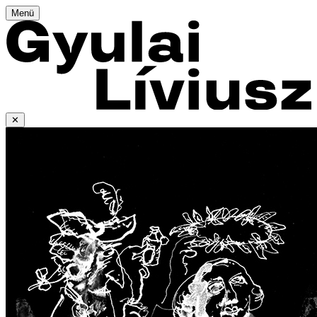
Menü
✕