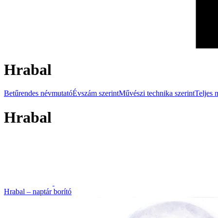
Hrabal
Betűrendes névmutató
Évszám szerint
Művészi technika szerint
Teljes 
Hrabal
Hrabal – naptár borító