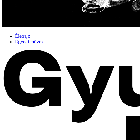
Életrajz
Egyedi művek