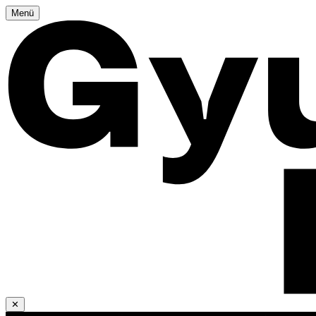
Menü
✕