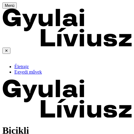
Menü
✕
Életrajz
Egyedi művek
Bicikli