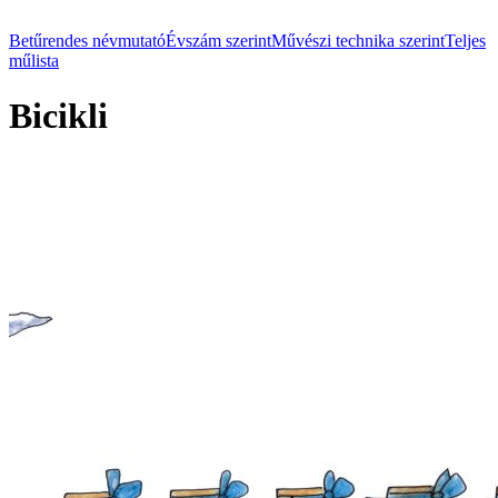
Betűrendes névmutató
Évszám szerint
Művészi technika szerint
Teljes
műlista
Bicikli