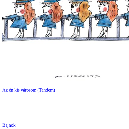
Az én kis városom (Tandem)
Bajnok