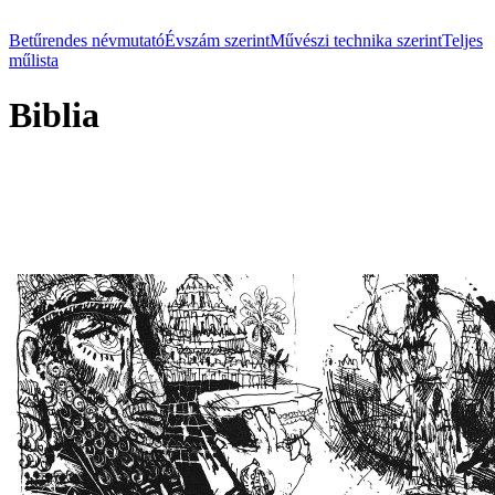
Betűrendes névmutató
Évszám szerint
Művészi technika szerint
Teljes
műlista
Biblia