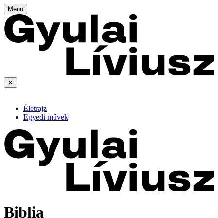
Menü
✕
Életrajz
Egyedi művek
Biblia