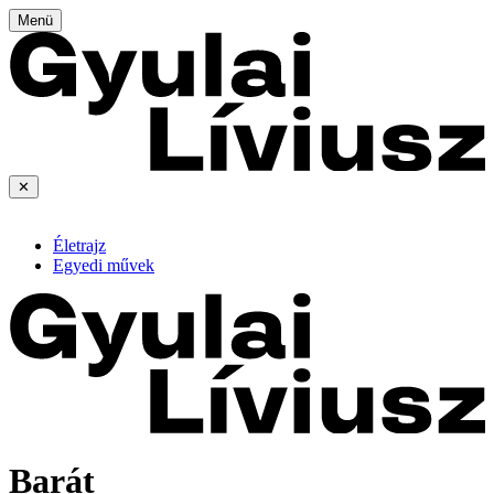
Menü
✕
Életrajz
Egyedi művek
Barát