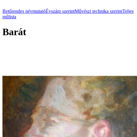
Betűrendes névmutató
Évszám szerint
Művészi technika szerint
Teljes
műlista
Barát