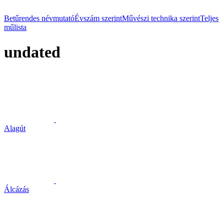
Betűrendes névmutató
Évszám szerint
Művészi technika szerint
Teljes
műlista
undated
Alagút
Álcázás