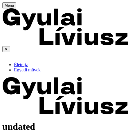
Menü
✕
Életrajz
Egyedi művek
undated