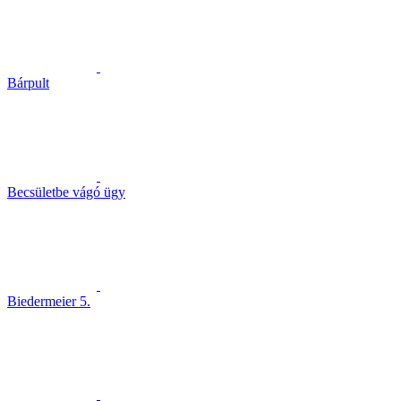
Bárpult
Becsületbe vágó ügy
Biedermeier 5.