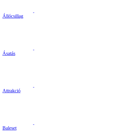
Állócsillag
Ásatás
Attrakció
Baleset