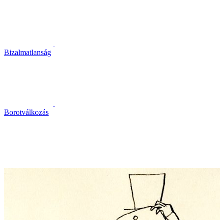
Bizalmatlanság
Borotválkozás