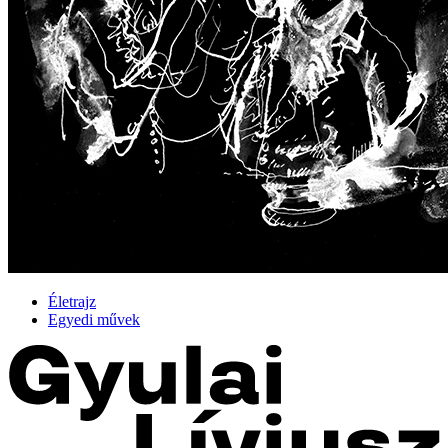
Életrajz
Egyedi művek