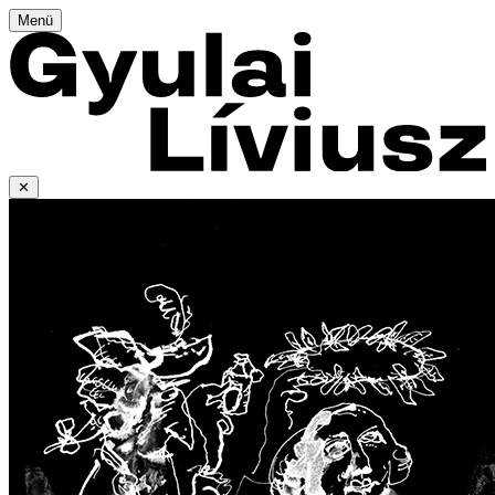
Menü
✕