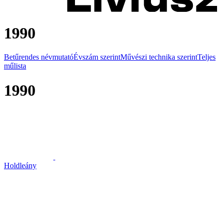
1990
Betűrendes névmutató
Évszám szerint
Művészi technika szerint
Teljes
műlista
1990
Holdleány