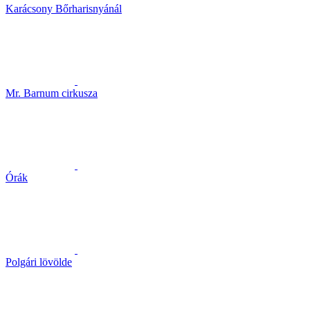
Karácsony Bőrharisnyánál
Mr. Barnum cirkusza
Órák
Polgári lövölde