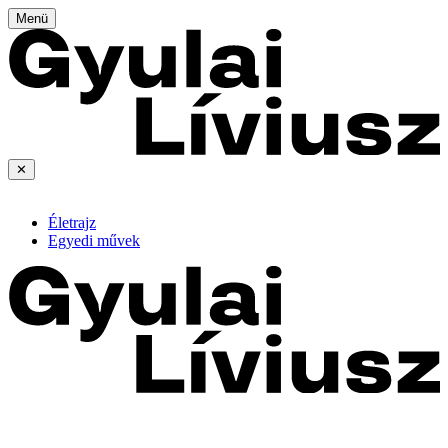
Menü
✕
Életrajz
Egyedi művek