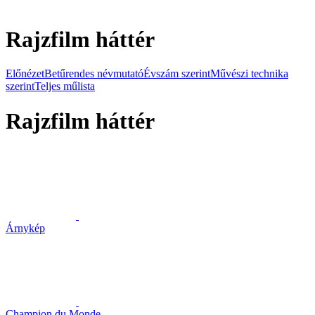
Rajzfilm háttér
Előnézet
Betűrendes névmutató
Évszám szerint
Művészi technika
szerint
Teljes műlista
Rajzfilm háttér
Árnykép
Champion du Monde